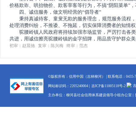
价格欺诈、哄抬物价、欺客宰客等行为，不搞“阴阳菜单”
四、诚信服务，做文明经营的“倡导者”
秉持真诚待客、童叟无欺的服务理念，规范服务流程，
处理消费纠纷，不推诿、不拖延，切实保障消费者的知情权
驼腰岭镇人民政府将持续加强市场监管，严厉打击各类
共进，用诚信擦亮驼腰岭镇的金字招牌，用品质守护群众美
初审：赵晨驰
复审：陈兴梅
终审：范杰
©版权所有：信用中国（吉林柳河） | 联系电话：0435-76
吉
网站标识码：2205240004 |
吉ICP备11005118号-2
主办单位：柳河县社会信用体系建设领导小组办公室 |